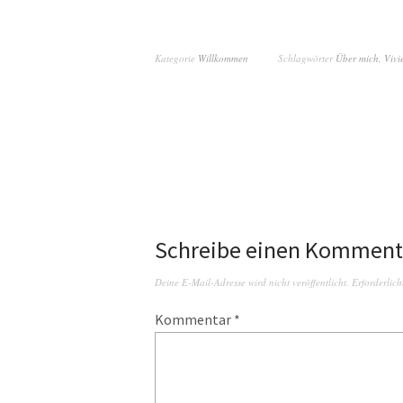
Kategorie
Willkommen
Schlagwörter
Über mich
,
Vivi
Schreibe einen Komment
Deine E-Mail-Adresse wird nicht veröffentlicht.
Erforderlich
Kommentar
*