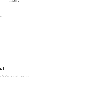
fassen.
en
ar
e Felder sind mit
*
markiert